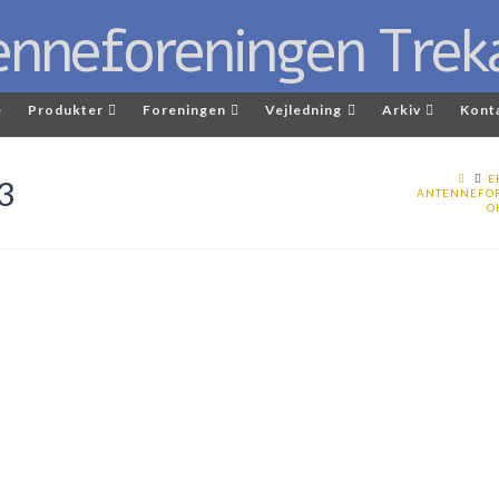
e
Produkter
Foreningen
Vejledning
Arkiv
Kont
E
3
ANTENNEFOR
O