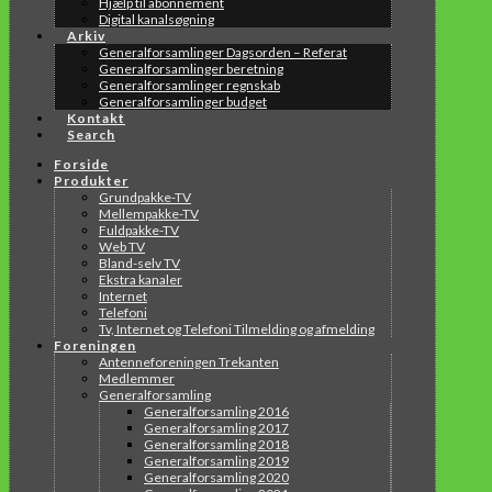
Hjælp til abonnement
Digital kanalsøgning
Arkiv
Generalforsamlinger Dagsorden – Referat
Generalforsamlinger beretning
Generalforsamlinger regnskab
Generalforsamlinger budget
Kontakt
Search
Forside
Produkter
Grundpakke-TV
Mellempakke-TV
Fuldpakke-TV
Web TV
Bland-selv TV
Ekstra kanaler
Internet
Telefoni
Tv, Internet og Telefoni Tilmelding og afmelding
Foreningen
Antenneforeningen Trekanten
Medlemmer
Generalforsamling
Generalforsamling 2016
Generalforsamling 2017
Generalforsamling 2018
Generalforsamling 2019
Generalforsamling 2020