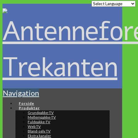
Navigation
Forside
Produkter
Grundpakke-TV
Mellempakke-TV
Fuldpakke-TV
Web TV
Bland-selv TV
Ekstra kanaler