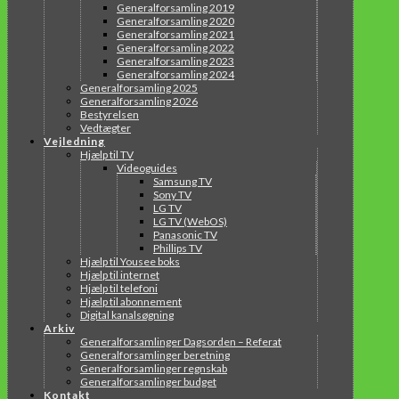
Generalforsamling 2019
Generalforsamling 2020
Generalforsamling 2021
Generalforsamling 2022
Generalforsamling 2023
Generalforsamling 2024
Generalforsamling 2025
Generalforsamling 2026
Bestyrelsen
Vedtægter
Vejledning
Hjælp til TV
Videoguides
Samsung TV
Sony TV
LG TV
LG TV (WebOS)
Panasonic TV
Phillips TV
Hjælp til Yousee boks
Hjælp til internet
Hjælp til telefoni
Hjælp til abonnement
Digital kanalsøgning
Arkiv
Generalforsamlinger Dagsorden – Referat
Generalforsamlinger beretning
Generalforsamlinger regnskab
Generalforsamlinger budget
Kontakt