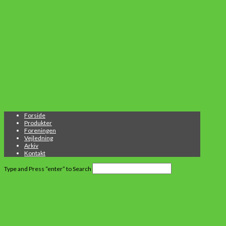
Forside
Produkter
Foreningen
Vejledning
Arkiv
Kontakt
Type and Press “enter” to Search