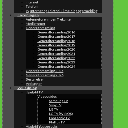
Internet
Telefoni
Tv, Internet og Telefoni Tilmelding og afmelding
Foreningen
Antenneforeningen Trekanten
Medlemmer
Generalforsamling
Generalforsamling 2016
Generalforsamling 2017
Generalforsamling 2018
Generalforsamling 2019
Generalforsamling 2020
Generalforsamling 2021
Generalforsamling 2022
Generalforsamling 2023
Generalforsamling 2024
Generalforsamling 2025
Generalforsamling 2026
Bestyrelsen
Vedtægter
Vejledning
Hjælp til TV
Videoguides
Samsung TV
Sony TV
LG TV
LG TV (WebOS)
Panasonic TV
Phillips TV
Hjælp til Yousee boks