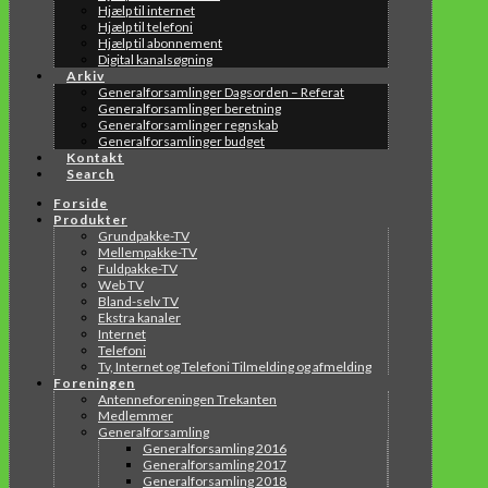
Hjælp til internet
Hjælp til telefoni
Hjælp til abonnement
Digital kanalsøgning
Arkiv
Generalforsamlinger Dagsorden – Referat
Generalforsamlinger beretning
Generalforsamlinger regnskab
Generalforsamlinger budget
Kontakt
Search
Forside
Produkter
Grundpakke-TV
Mellempakke-TV
Fuldpakke-TV
Web TV
Bland-selv TV
Ekstra kanaler
Internet
Telefoni
Tv, Internet og Telefoni Tilmelding og afmelding
Foreningen
Antenneforeningen Trekanten
Medlemmer
Generalforsamling
Generalforsamling 2016
Generalforsamling 2017
Generalforsamling 2018