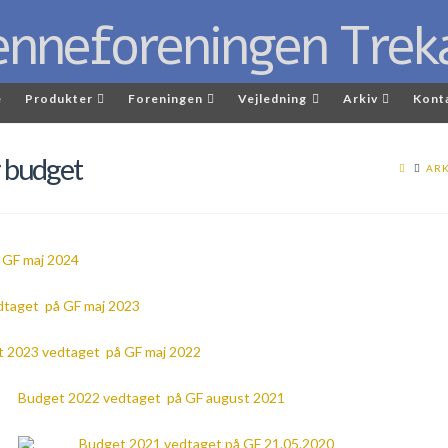
e
Produkter
Foreningen
Vejledning
Arkiv
Kont
 budget
ARK
 GF maj 2024
dtaget på GF maj 2023
 2023 vedtaget på GF maj 2022
Budget 2022 vedtaget på GF august 2021
Budget 2021 vedtaget på GF 21.05.2020