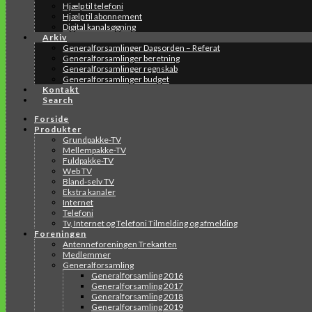
Hjælp til telefoni
Hjælp til abonnement
Digital kanalsøgning
Arkiv
Generalforsamlinger Dagsorden – Referat
Generalforsamlinger beretning
Generalforsamlinger regnskab
Generalforsamlinger budget
Kontakt
Search
Forside
Produkter
Grundpakke-TV
Mellempakke-TV
Fuldpakke-TV
Web TV
Bland-selv TV
Ekstra kanaler
Internet
Telefoni
Tv, Internet og Telefoni Tilmelding og afmelding
Foreningen
Antenneforeningen Trekanten
Medlemmer
Generalforsamling
Generalforsamling 2016
Generalforsamling 2017
Generalforsamling 2018
Generalforsamling 2019