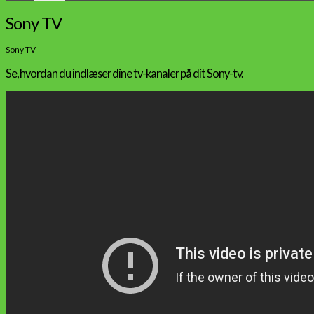
Sony TV
Sony TV
Se, hvordan du indlæser dine tv-kanaler på dit Sony-tv.