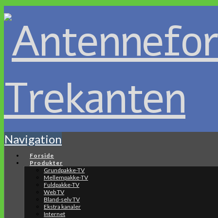
Navigation
Forside
Produkter
Grundpakke-TV
Mellempakke-TV
Fuldpakke-TV
Web TV
Bland-selv TV
Ekstra kanaler
Internet