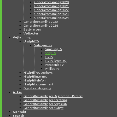
Generalforsamling 2020
Generalforsamling 2021
Generalforsamling 2022
Generalforsamling 2023
Generalforsamling 2024
Generalforsamling 2025
Generalforsamling 2026
Bestyrelsen
Vedtægter
Vejledning
Hjælp til TV
Videoguides
Samsung TV
Sony TV
LG TV
LG TV (WebOS)
Panasonic TV
Phillips TV
Hjælp til Yousee boks
Hjælp til internet
Hjælp til telefoni
Hjælp til abonnement
Digital kanalsøgning
Arkiv
Generalforsamlinger Dagsorden – Referat
Generalforsamlinger beretning
Generalforsamlinger regnskab
Generalforsamlinger budget
Kontakt
Search