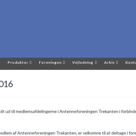
e
Produkter
Foreningen
Vejledning
Arkiv
Kont
2016
endt ud til medlemsafdelingerne i Antenneforeningen Trekanten i forbin
 medlem af Antenneforeningen Trekanten, er velkomne til at deltage i for