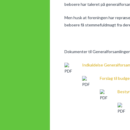
beboere har taleret på generalforsaml
Men husk at foreningen har repræsen
beboere få stemmefuldmagt fra dere
Dokumenter til Generalforsamlinge
Indkaldelse Generalforsam
Forslag til budg
Bestyr