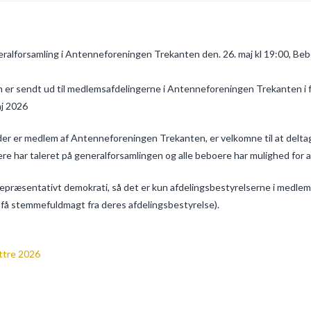
eralforsamling i Antenneforeningen Trekanten den. 26. maj kl 19:00, Bebo
om er sendt ud til medlemsafdelingerne i Antenneforeningen Trekanten i
j 2026
, der er medlem af Antenneforeningen Trekanten, er velkomne til at delta
re har taleret på generalforsamlingen og alle beboere har mulighed for at 
epræsentativt demokrati, så det er kun afdelingsbestyrelserne i medlem
få stemmefuldmagt fra deres afdelingsbestyrelse).
ttre 2026