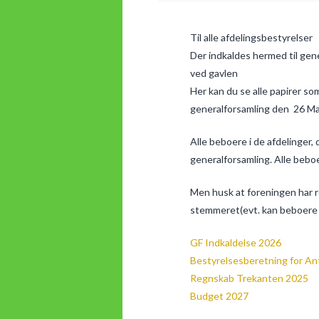
Til alle afdelingsbestyrelser
Der indkaldes hermed til gen
ved gavlen
Her kan du se alle papirer s
generalforsamling den 26 Ma
Alle beboere i de afdelinger
generalforsamling. Alle beboe
Men husk at foreningen har r
stemmeret(evt. kan beboere 
GF Indkaldelse 2026
Bestyrelsesberetning for An
Regnskab Trekanten 2025
Budget 2027