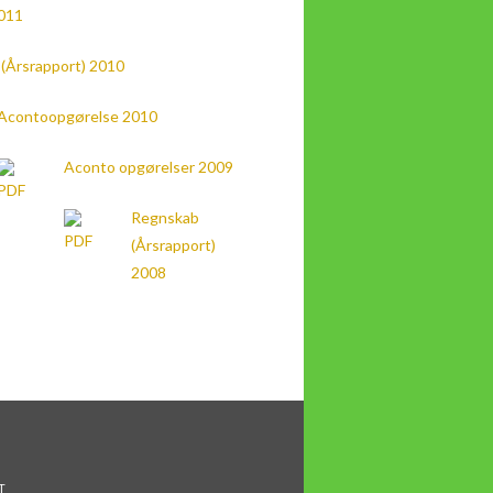
011
(Årsrapport) 2010
Acontoopgørelse 2010
Aconto opgørelser 2009
Regnskab
(Årsrapport)
2008
T