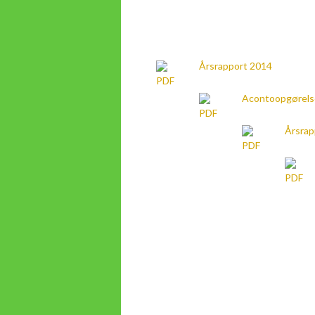
Årsrapport 2014
Acontoopgørels
Årsrap