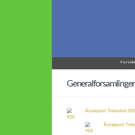
Forsid
Generalforsamlinger
Årsrapport Trekanten 20
Årsrapport Trek