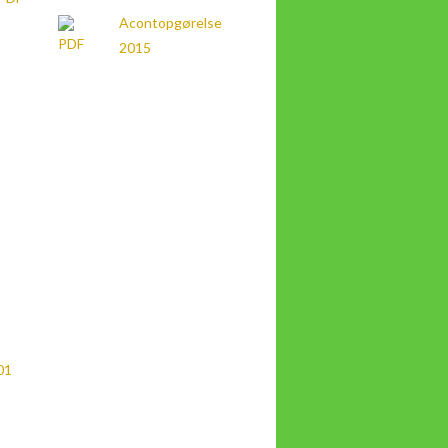
Acontopgørelse
2015
01