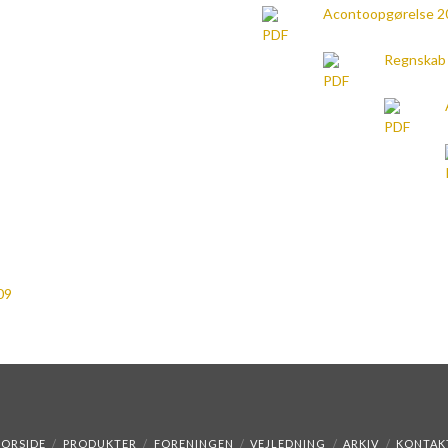
Acontoopgørelse 2
Regnskab 
09
FORSIDE
PRODUKTER
FORENINGEN
VEJLEDNING
ARKIV
KONTAK