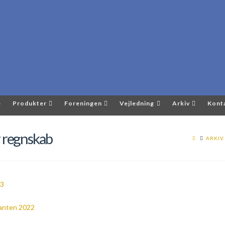
e
Produkter
Foreningen
Vejledning
Arkiv
Kont
 regnskab
ARKIV
23
anten 2022