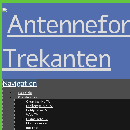
Navigation
Forside
Produkter
Grundpakke-TV
Mellempakke-TV
Fuldpakke-TV
Web TV
Bland-selv TV
Ekstra kanaler
Internet