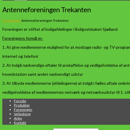
Antenneforeningen Trekanten
Foreningen
Antenneforeningen Trekanten
Foreningen er stiftet af boligafdelinger i Boligselskabet Sjælland
Foreningens formål er:
1. At give medlemmerne mulighed for at modtage radio- og TV-progr
internet og telefoni
2. At indgå nødvendige aftaler til anskaffelse og vedligeholdelse af an
hovedstation samt andet nødvendigt udstyr
3. At tilbyde medlemmerne (afdelingerne) at indgå i fælles aftale omkri
vedligeholdelse af medlemmernes netværk og netværksudstyr til 1. stik 
Forside
Produkter
Foreningen
Vejledning
Arkiv
Kontakt