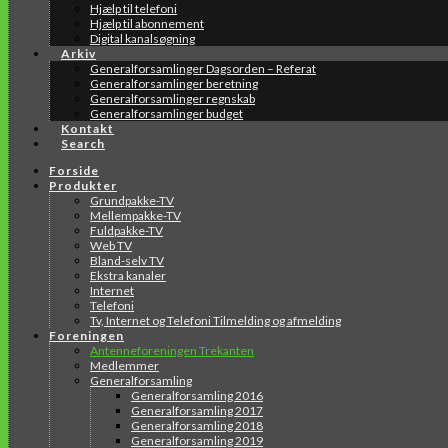
Hjælp til telefoni
Hjælp til abonnement
Digital kanalsøgning
Arkiv
Generalforsamlinger Dagsorden – Referat
Generalforsamlinger beretning
Generalforsamlinger regnskab
Generalforsamlinger budget
Kontakt
Search
Forside
Produkter
Grundpakke-TV
Mellempakke-TV
Fuldpakke-TV
Web TV
Bland-selv TV
Ekstra kanaler
Internet
Telefoni
Tv, Internet og Telefoni Tilmelding og afmelding
Foreningen
Antenneforeningen Trekanten
Medlemmer
Generalforsamling
Generalforsamling 2016
Generalforsamling 2017
Generalforsamling 2018
Generalforsamling 2019