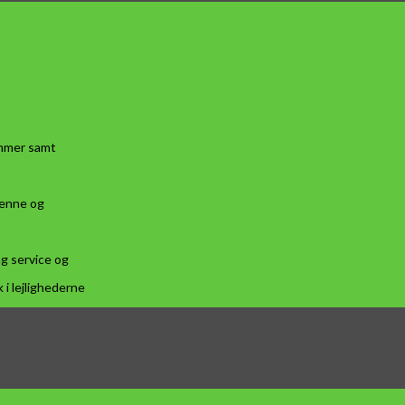
ammer samt
tenne og
ng service og
i lejlighederne