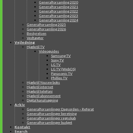
Generalforsamling 2020
Generalforsamling 2021
Generalforsamling 2022
Generalforsamling 2023
Generalforsamling 2024
Generalforsamling 2025
Generalforsamling 2026
Bestyrelsen
Vedtægter
Vejledning
Hjælp til TV
Videoguides
Samsung TV
Sony TV
LG TV
LG TV (WebOS)
Panasonic TV
Phillips TV
Hjælp til Yousee boks
Hjælp til internet
Hjælp til telefoni
Hjælp til abonnement
Digital kanalsøgning
Arkiv
Generalforsamlinger Dagsorden – Referat
Generalforsamlinger beretning
Generalforsamlinger regnskab
Generalforsamlinger budget
Kontakt
Search