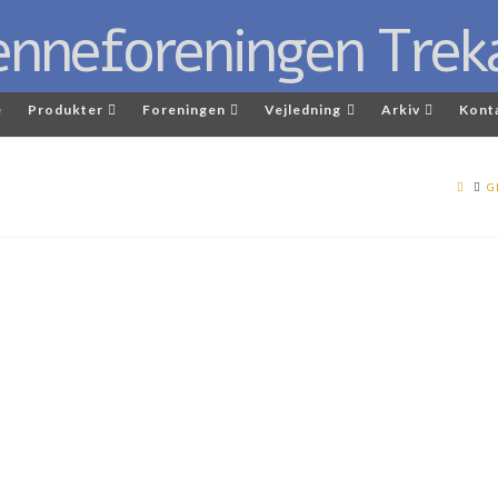
e
Produkter
Foreningen
Vejledning
Arkiv
Kont
G