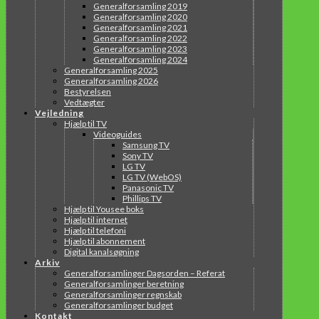
Generalforsamling 2019
Generalforsamling 2020
Generalforsamling 2021
Generalforsamling 2022
Generalforsamling 2023
Generalforsamling 2024
Generalforsamling 2025
Generalforsamling 2026
Bestyrelsen
Vedtægter
Vejledning
Hjælp til TV
Videoguides
Samsung TV
Sony TV
LG TV
LG TV (WebOS)
Panasonic TV
Phillips TV
Hjælp til Yousee boks
Hjælp til internet
Hjælp til telefoni
Hjælp til abonnement
Digital kanalsøgning
Arkiv
Generalforsamlinger Dagsorden – Referat
Generalforsamlinger beretning
Generalforsamlinger regnskab
Generalforsamlinger budget
Kontakt