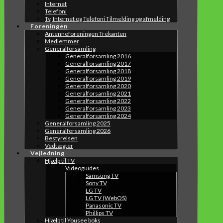
Internet
Telefoni
Tv, Internet og Telefoni Tilmelding og afmelding
Foreningen
Antenneforeningen Trekanten
Medlemmer
Generalforsamling
Generalforsamling 2016
Generalforsamling 2017
Generalforsamling 2018
Generalforsamling 2019
Generalforsamling 2020
Generalforsamling 2021
Generalforsamling 2022
Generalforsamling 2023
Generalforsamling 2024
Generalforsamling 2025
Generalforsamling 2026
Bestyrelsen
Vedtægter
Vejledning
Hjælp til TV
Videoguides
Samsung TV
Sony TV
LG TV
LG TV (WebOS)
Panasonic TV
Phillips TV
Hjælp til Yousee boks