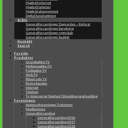
Hjælp til internet
Hjælp til telefoni
Hjælp til abonnement
Digital kanalsøgning
Arkiv
Generalforsamlinger Dagsorden – Referat
Generalforsamlinger beretning
Generalforsamlinger regnskab
Generalforsamlinger budget
Kontakt
Search
Forside
Produkter
Grundpakke-TV
Mellempakke-TV
Fuldpakke-TV
Web TV
Bland-selv TV
Ekstra kanaler
Internet
Telefoni
Tv, Internet og Telefoni Tilmelding og afmelding
Foreningen
Antenneforeningen Trekanten
Medlemmer
Generalforsamling
Generalforsamling 2016
Generalforsamling 2017
Generalforsamling 2018