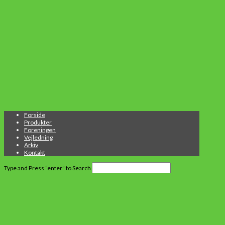
Forside
Produkter
Foreningen
Vejledning
Arkiv
Kontakt
Type and Press “enter” to Search