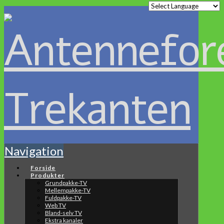
Navigation
Forside
Produkter
Grundpakke-TV
Mellempakke-TV
Fuldpakke-TV
Web TV
Bland-selv TV
Ekstra kanaler