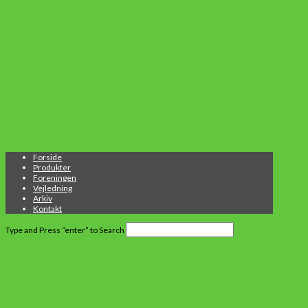
Forside
Produkter
Foreningen
Vejledning
Arkiv
Kontakt
Type and Press “enter” to Search