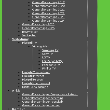
Generalforsamling 2019
Generalforsamling 2020
Generalforsamling 2021
Generalforsamling 2022
Generalforsamling 2023
Generalforsamling 2024
Generalforsamling 2025
Generalforsamling 2026
Bestyrelsen
Vedtægter
Vejledning
Hjælp til TV
Videoguides
Samsung TV
Sony TV
LG TV
LG TV (WebOS)
Panasonic TV
Phillips TV
Hjælp til Yousee boks
Hjælp til internet
Hjælp til telefoni
Hjælp til abonnement
Digital kanalsøgning
Arkiv
Generalforsamlinger Dagsorden – Referat
Generalforsamlinger beretning
Generalforsamlinger regnskab
Generalforsamlinger budget
Kontakt