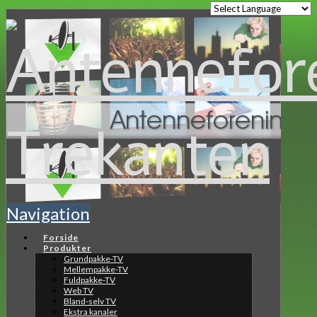
Navigation
Forside
Produkter
Grundpakke-TV
Mellempakke-TV
Fuldpakke-TV
Web TV
Bland-selv TV
Ekstra kanaler