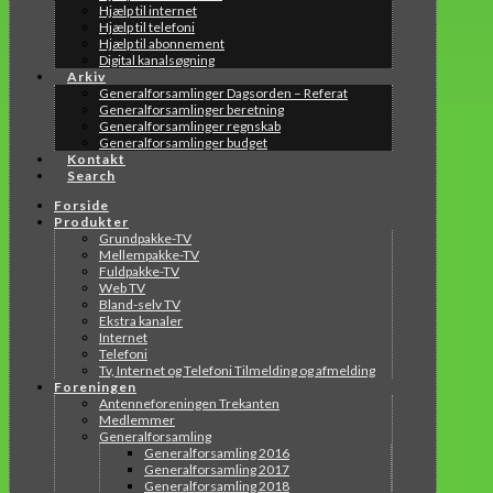
Hjælp til internet
Hjælp til telefoni
Hjælp til abonnement
Digital kanalsøgning
Arkiv
Generalforsamlinger Dagsorden – Referat
Generalforsamlinger beretning
Generalforsamlinger regnskab
Generalforsamlinger budget
Kontakt
Search
Forside
Produkter
Grundpakke-TV
Mellempakke-TV
Fuldpakke-TV
Web TV
Bland-selv TV
Ekstra kanaler
Internet
Telefoni
Tv, Internet og Telefoni Tilmelding og afmelding
Foreningen
Antenneforeningen Trekanten
Medlemmer
Generalforsamling
Generalforsamling 2016
Generalforsamling 2017
Generalforsamling 2018