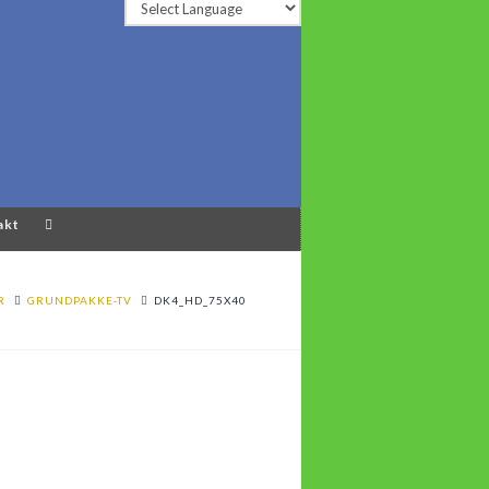
akt
R
GRUNDPAKKE-TV
DK4_HD_75X40