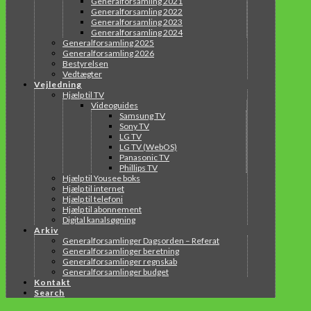
Generalforsamling 2021
Generalforsamling 2022
Generalforsamling 2023
Generalforsamling 2024
Generalforsamling 2025
Generalforsamling 2026
Bestyrelsen
Vedtægter
Vejledning
Hjælp til TV
Videoguides
Samsung TV
Sony TV
LG TV
LG TV (WebOS)
Panasonic TV
Phillips TV
Hjælp til Yousee boks
Hjælp til internet
Hjælp til telefoni
Hjælp til abonnement
Digital kanalsøgning
Arkiv
Generalforsamlinger Dagsorden – Referat
Generalforsamlinger beretning
Generalforsamlinger regnskab
Generalforsamlinger budget
Kontakt
Search