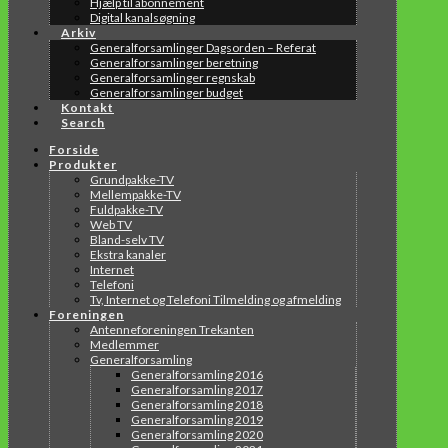
Hjælp til abonnement
Digital kanalsøgning
Arkiv
Generalforsamlinger Dagsorden – Referat
Generalforsamlinger beretning
Generalforsamlinger regnskab
Generalforsamlinger budget
Kontakt
Search
Forside
Produkter
Grundpakke-TV
Mellempakke-TV
Fuldpakke-TV
Web TV
Bland-selv TV
Ekstra kanaler
Internet
Telefoni
Tv, Internet og Telefoni Tilmelding og afmelding
Foreningen
Antenneforeningen Trekanten
Medlemmer
Generalforsamling
Generalforsamling 2016
Generalforsamling 2017
Generalforsamling 2018
Generalforsamling 2019
Generalforsamling 2020