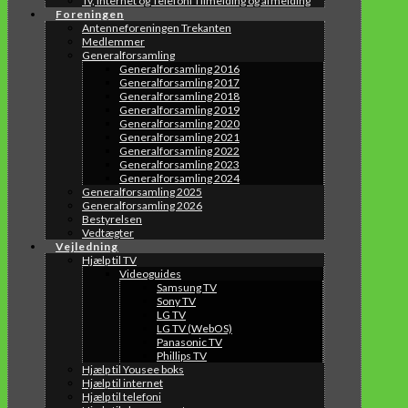
Tv, Internet og Telefoni Tilmelding og afmelding
Foreningen
Antenneforeningen Trekanten
Medlemmer
Generalforsamling
Generalforsamling 2016
Generalforsamling 2017
Generalforsamling 2018
Generalforsamling 2019
Generalforsamling 2020
Generalforsamling 2021
Generalforsamling 2022
Generalforsamling 2023
Generalforsamling 2024
Generalforsamling 2025
Generalforsamling 2026
Bestyrelsen
Vedtægter
Vejledning
Hjælp til TV
Videoguides
Samsung TV
Sony TV
LG TV
LG TV (WebOS)
Panasonic TV
Phillips TV
Hjælp til Yousee boks
Hjælp til internet
Hjælp til telefoni