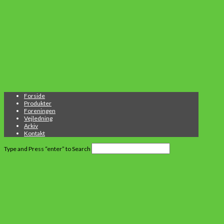
Forside
Produkter
Foreningen
Vejledning
Arkiv
Kontakt
Type and Press “enter” to Search